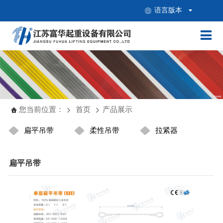
语言版本


您当前位置：
首页
产品展示
扁平吊带
柔性吊带
拉紧器
扁平吊带