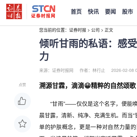
首页
快讯
要闻
股市
您当前的位置：
证券时报
>
公司
>
正文
倾听甘雨的私语：感受
力
来源：证券时报网
作者：林行止
2026-02-08 
溯源甘霖，滴滴😀精粹的自然颂歌
点赞
“甘雨”——仅仅是这个名字，便能
晨甘露，清新、纯净、充满生机。而当“
单的护肤概念，更是一种对自然力量的