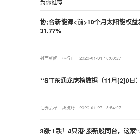
为你推荐
协;合新能源<前>10个月太阳能权
31.77%
封面新闻
林行止
2026-01-31 10:00:27
*‘S’T东通龙虎榜数据（11月{2}0日
证券之星
胡婉玲
2026-01-27 15:54:27
3涨:1跌！4只港;股新股同台，这家