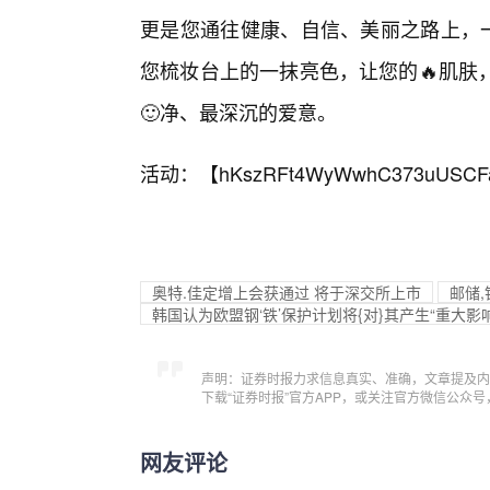
更是您通往健康、自信、美丽之路上，一
您梳妆台上的一抹亮色，让您的🔥肌肤
🙂净、最深沉的爱意。
活动：【
hKszRFt4WyWwhC373uUSCF
奥特.佳定增上会获通过 将于深交所上市
邮储
韩国认为欧盟钢‘铁’保护计划将{对}其产生“重大影响
声明：证券时报力求信息真实、准确，文章提及内
下载“证券时报”官方APP，或关注官方微信公众
网友评论